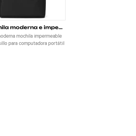
Mochila moderna e impermeable con bolsillo para portátil
oderna mochila impermeable
sillo para computadora portátil
con un bolsillo exclusivo para
adora portátil, que mantiene
spositivo seguro y protegido.
ricado con poliéster 600D
o, está diseñado para soportar
ementos. La mochila incluye un
llo frontal para su teléfono,
les compartimentos internos
n almacenamiento organizado,
lsillo trasero con cierre para
 de valor y bolsillos laterales
 un fácil acceso. Además, un