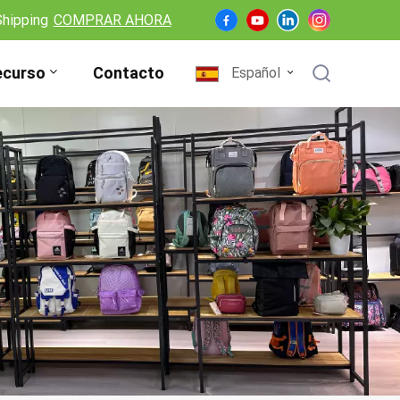
Shipping
COMPRAR AHORA
ecurso
Contacto
Español
English
Français
Deutsch
Español
Nederlands