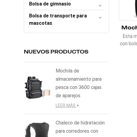
Bolsa de gimnasio
Bolsa de transporte para
mascotas
Esta m
con bol
cuenta 
NUEVOS PRODUCTOS
comput
su di
Mochila de
Fab
almacenamiento para
durader
pesca con 3600 cajas
los el
bolsi
de aparejos
múltip
LEER MÁS
para u
un bo
Chaleco de hidratación
objetos
para corredores con
para