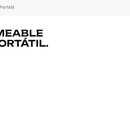
ortátil.
MEABLE
RTÁTIL.