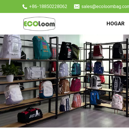
+86-18850228062
sales@ecoloombag.co
HOGAR