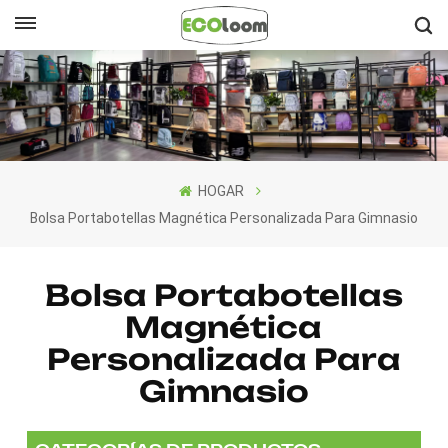
Español
English
Français
HOGAR
Deutsch
Bolsa Portabotellas Magnética Personalizada Para Gimnasio
Español
Bolsa Portabotellas
Nederlands
Magnética
Personalizada Para
Gimnasio