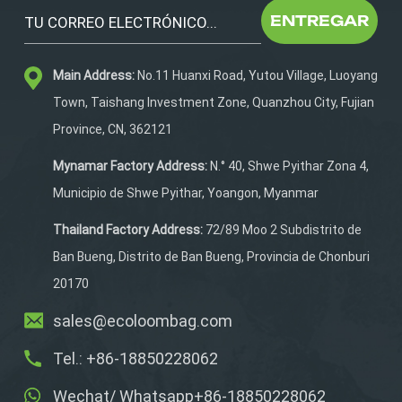
imanes N52 con capacidad
ENTREGAR
para 3,5-5 kg. Además,
pesa 46 oz.La botella de
Main Address:
No.11 Huanxi Road, Yutou Village, Luoyang
agua se puede guardar en
el bolsillo delantero.
Town, Taishang Investment Zone, Quanzhou City, Fujian
También se pueden
Province, CN, 362121
guardar el teléfono, las
llaves y las tarjetas de
Mynamar Factory Address:
N.° 40, Shwe Pyithar Zona 4,
identificación. poner
Municipio de Shwe Pyithar, Yoangon, Myanmar
dentro del bolsillo
principal.
Thailand Factory Address:
72/89 Moo 2 Subdistrito de
Ban Bueng, Distrito de Ban Bueng, Provincia de Chonburi
20170
sales@ecoloombag.com
Tel.: +86-18850228062
Wechat/ Whatsapp+86-18850228062