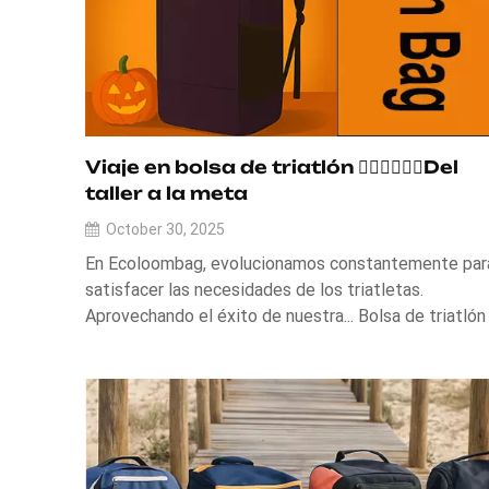
Viaje en bolsa de triatlón 🏊‍♂️🚴‍♂️🏃‍♂️Del
taller a la meta
October 30, 2025
En Ecoloombag, evolucionamos constantemente par
satisfacer las necesidades de los triatletas.
Aprovechando el éxito de nuestra... Bolsa de triatlón
al por mayor producción, estamos emocionados de
compartir cómo estamos desarrollando la próxima
generación de bolsos listos para la carrera,
diseñados...