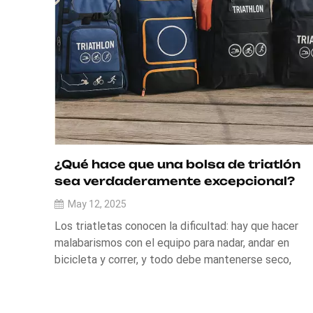
¿Qué hace que una bolsa de triatlón
sea verdaderamente excepcional?
May 12, 2025
Los triatletas conocen la dificultad: hay que hacer
malabarismos con el equipo para nadar, andar en
bicicleta y correr, y todo debe mantenerse seco,
organizado y accesible en cualquier momento. Por
eso, la bolsa de triatlón adecuada no es solo un "lujo"
es esencial.Cuando nos propusimos diseñar nue...