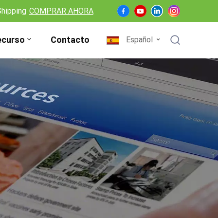
Shipping
COMPRAR AHORA
ecurso
Contacto
Español
English
Français
Deutsch
Español
Nederlands