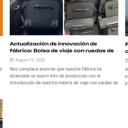
Actualización de innovación de
P
fábrica: Bolsa de viaje con ruedas de
110 litros con diseño Ripstop ya en
August 15, 2025
producción
a
Nos complace anunciar que nuestra fábrica ha
A
alcanzado un nuevo hito de producción con la
p
introducción de nuestra maleta de viaje con ruedas de
p
110 litros, confeccionada con resistente tejido
c
antidesgarro estampado. Este nuevo modelo combina
i
una capacidad de almacenamiento extragrande con
o
caracterís...