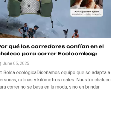
or qué los corredores confían en el
chaleco para correr Ecoloombag:
Diseño práctico, duradero
June 05, 2025
t Bolsa ecológicaDiseñamos equipo que se adapta a
ersonas, rutinas y kilómetros reales. Nuestro chaleco
ara correr no se basa en la moda, sino en brindar
omodidad, funcionalidad y durabilidad donde más
mporta. Ya sea que estés entrenando para una carrera
 saliendo a hacer tu ruta ciclista diar...