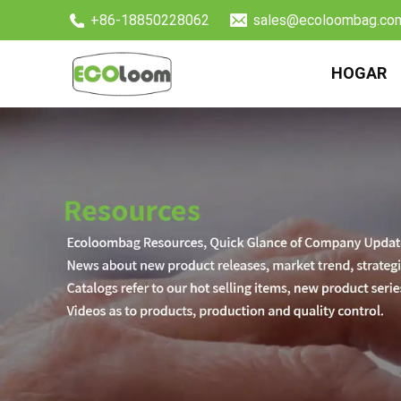
+86-18850228062
sales@ecoloombag.co
HOGAR