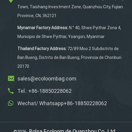
hasta 12 bandejas,
Town, Taishang Investment Zone, Quanzhou City, Fujian
divisores extraíbles y
Province, CN, 362121
múltiples bolsillos,
garantiza un
Mynamar Factory Address:
N.° 40, Shwe Pyithar Zona 4,
almacenamiento
Municipio de Shwe Pyithar, Yoangon, Myanmar
organizado. La correa para
el hombro facilita la
Thailand Factory Address:
72/89 Moo 2 Subdistrito de
portabilidad para facilitar
Ban Bueng, Distrito de Ban Bueng, Provincia de Chonburi
las salidas de pesca.
20170
sales@ecoloombag.com
Tel.: +86-18850228062
Wechat/ Whatsapp+86-18850228062
Bolsa Ecoloom de Quanzhou Co., Ltd.
©2026