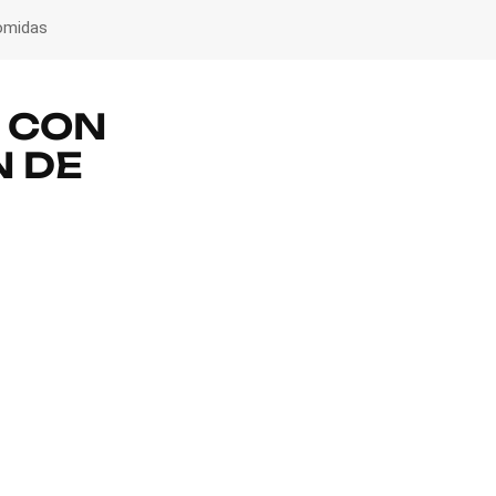
Comidas
L CON
N DE