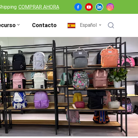
Shipping
COMPRAR AHORA
ecurso
Contacto
Español
English
Français
Deutsch
Español
Nederlands