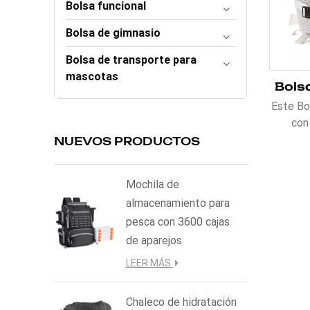
Bolsa funcional
Bolsa de gimnasio
Bolsa de transporte para
mascotas
Este Bo
con
unidad
NUEVOS PRODUCTOS
Está
probó c
Mochila de
que 
almacenamiento para
Cremal
pesca con 3600 cajas
apertu
táctica
de aparejos
conf
LEER MÁS
capac
com
Chaleco de hidratación