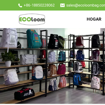
+86-18850228062
sales@ecoloombag.co
HOGAR