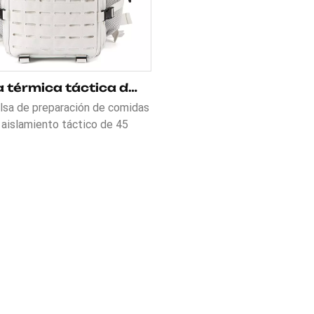
Bolsa térmica táctica de 45 l para preparar comidas para la salud y el fitness
lsa de preparación de comidas
 aislamiento táctico de 45
es para la salud y el fitness.
 hecho de poliéster 900D.Se
on una carga de hasta 16 kg, lo
garantiza su larga duración.
lera YKK resistente al agua y
ra de 180 grados. Esta bolsa
 para preparar comidas es más
iable y fácil de usar. Tiene
idad para 3 contenedores de
ida y 2 botellas de agua.