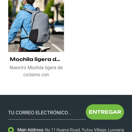
Mochila ligera de ciclismo con características reflectantes
Nuestro Mochila ligera de
ciclismo con
características
reflectantes Ofrece un
amplio almacenamiento
con múltiples
compartimentos para
ENTREGAR
organizar tus elementos
esenciales. Los
Main Address:
No.11 Huanxi Road, Yutou Village, Luoyang
elementos reflectantes