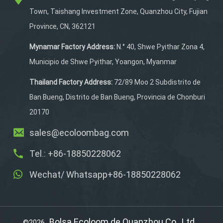
en las correas y en el
Town, Taishang Investment Zone, Quanzhou City, Fujian
propio bolso te mantienen
Province, CN, 362121
visible en condiciones de
poca luz, mientras que la
Mynamar Factory Address:
N.° 40, Shwe Pyithar Zona 4,
hebilla segura en el pecho
Municipio de Shwe Pyithar, Yoangon, Myanmar
garantiza un ajuste
estable.
Thailand Factory Address:
72/89 Moo 2 Subdistrito de
Ban Bueng, Distrito de Ban Bueng, Provincia de Chonburi
20170
sales@ecoloombag.com
Tel.: +86-18850228062
Wechat/ Whatsapp+86-18850228062
Bolsa Ecoloom de Quanzhou Co., Ltd.
©2026