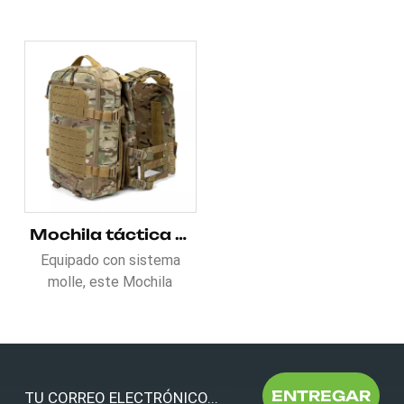
Mochila táctica tipo chaleco Molle de nailon 1000D
Equipado con sistema
molle, este Mochila
táctica tipo chaleco Molle
de nailon 1000D Está bien
organizado con chaleco y
mochila.Bolsillos
multifuncionales para
ENTREGAR