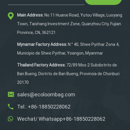
accesorios tácticos. El
sistema de respaldo de
Main Address:
No.11 Huanxi Road, Yutou Village, Luoyang
espuma de 25 mm de
espesor hace que esta
Town, Taishang Investment Zone, Quanzhou City, Fujian
mochila de chaleco
Province, CN, 362121
tácticoCómodo de llevar
al realizar aventuras
Mynamar Factory Address:
N.° 40, Shwe Pyithar Zona 4,
tácticas.
Municipio de Shwe Pyithar, Yoangon, Myanmar
Thailand Factory Address:
72/89 Moo 2 Subdistrito de
Ban Bueng, Distrito de Ban Bueng, Provincia de Chonburi
20170
sales@ecoloombag.com
Tel.: +86-18850228062
Wechat/ Whatsapp+86-18850228062