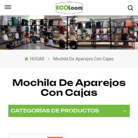
Español
English
Français
HOGAR
Mochila De Aparejos Con Cajas
Deutsch
Español
Mochila De Aparejos
Con Cajas
Nederlands
CATEGORÍAS DE PRODUCTOS