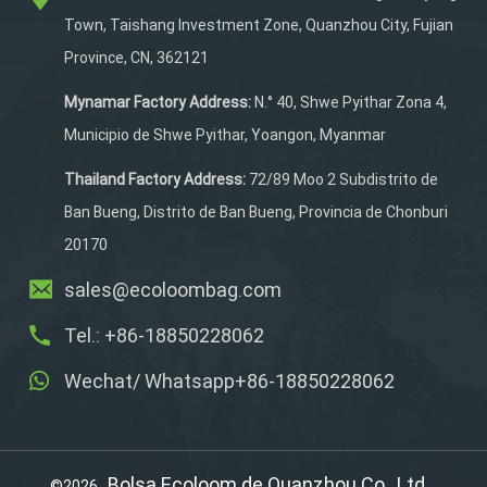
aparejos de pesca y
Town, Taishang Investment Zone, Quanzhou City, Fujian
accesorios en un lugar
Province, CN, 362121
conveniente. El acolchado
transpirable y las
Mynamar Factory Address:
N.° 40, Shwe Pyithar Zona 4,
cómodas correas de
Municipio de Shwe Pyithar, Yoangon, Myanmar
hombros garantizan
comodidad durante todo
Thailand Factory Address:
72/89 Moo 2 Subdistrito de
el día, mientras que los
Ban Bueng, Distrito de Ban Bueng, Provincia de Chonburi
cuatro pies de goma
20170
antideslizantes brindan
estabilidad cuando lo
sales@ecoloombag.com
colocas en el suelo.
Tel.: +86-18850228062
Wechat/ Whatsapp+86-18850228062
Bolsa Ecoloom de Quanzhou Co., Ltd.
©2026