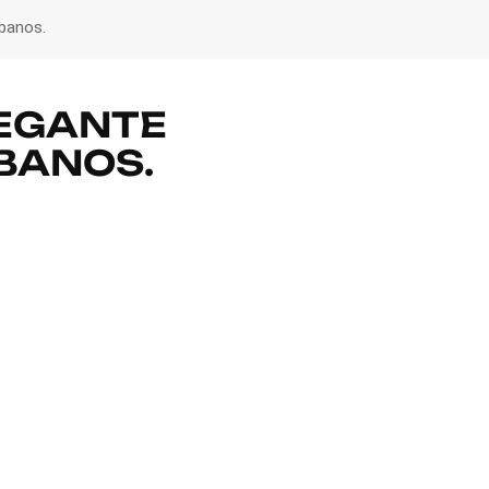
banos.
LEGANTE
BANOS.