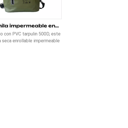
Mochila impermeable enrollable de 25 l para ciclismo
o con PVC tarpulin 500D, este
 seca enrollable impermeable
para ciclismo Es resistente al
egún norma IP64.Las correas
mbro desmontables la hacen
ca para ciclismo, senderismo,
ismo y viajes. Tres colores.
ble en negro, amarillo y verde.
e personalizar el logotipo en
la bolsa.