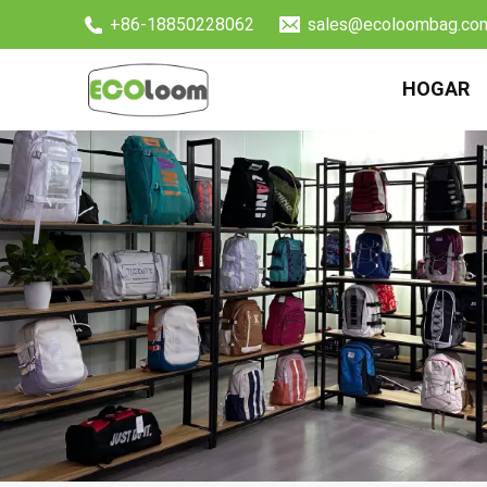
+86-18850228062
sales@ecoloombag.co
HOGAR