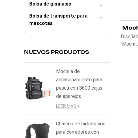
Bolsa de gimnasio
Bolsa de transporte para
mascotas
Diseñad
Mochila
de 25L 
NUEVOS PRODUCTOS
agua s
de ho
Mochila de
prácti
almacenamiento para
cicl
pesca con 3600 cajas
Disponi
Se pued
de aparejos
LEER MÁS
Chaleco de hidratación
para corredores con