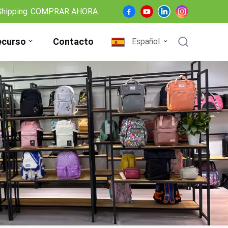
Shipping
COMPRAR AHORA
ecurso
Contacto
Español
English
Français
Deutsch
Español
Nederlands