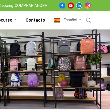
Shipping
COMPRAR AHORA
ecurso
Contacto
Español
English
Français
Deutsch
Español
Nederlands