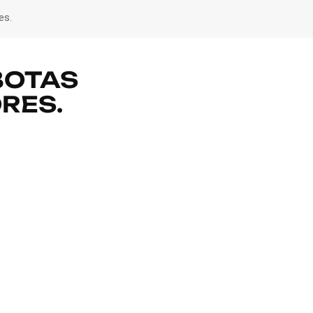
es.
BOTAS
RES.