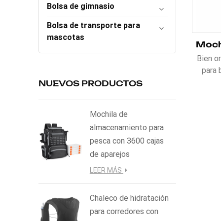
Bolsa de gimnasio
Bolsa de transporte para
mascotas
Bien o
para 
casco
NUEVOS PRODUCTOS
antif
avent
Mochila de
Po
almacenamiento para
impe
pesca con 3600 cajas
moch
antifrío
de aparejos
práct
LEER MÁS
Chaleco de hidratación
para corredores con