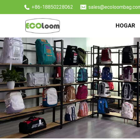
+86-18850228062
sales@ecoloombag.co
HOGAR