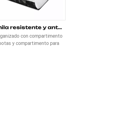
Mochila resistente y antifrío para botas de esquí para aventuras de esquí
rganizado con compartimento
botas y compartimento para
, este Mochila resistente y
río para botas de esquí para
uras de esquí está hecho de
liéster 1680D duradero e
rmeable. La hebilla de esta
ila para botas de esquí es
, lo que la hace...Es ideal para la
ica del esquí y el snowboard.