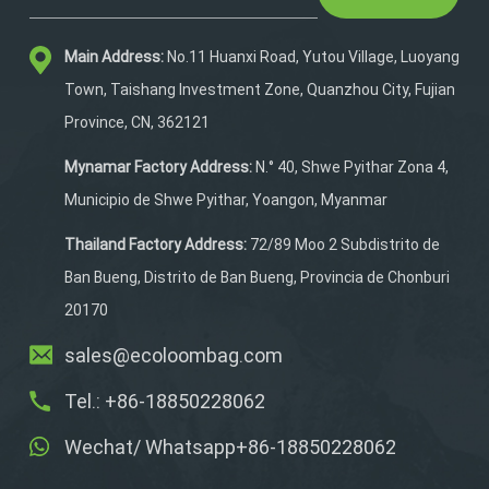
sistema de suspensión
con espacio de aire
Main Address:
No.11 Huanxi Road, Yutou Village, Luoyang
proporciona un ajuste
ceñido al cuerpo con una
Town, Taishang Investment Zone, Quanzhou City, Fujian
envoltura corporal sin
Province, CN, 362121
costuras desde la zona
lumbar hasta el cinturón
Mynamar Factory Address:
N.° 40, Shwe Pyithar Zona 4,
de cadera, lo que
Municipio de Shwe Pyithar, Yoangon, Myanmar
garantiza la estabilidad
sin restringir su rango de
Thailand Factory Address:
72/89 Moo 2 Subdistrito de
movimiento. Ya sea que
Ban Bueng, Distrito de Ban Bueng, Provincia de Chonburi
estés en una carrera de
20170
trail de larga distancia o
en una aventura de
sales@ecoloombag.com
senderismo de fin de
Tel.: +86-18850228062
semana, esta mochila te
mantiene liviano y listo
Wechat/ Whatsapp+86-18850228062
para la acción.