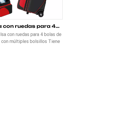
Bolsa con ruedas para 4 bolas de boliche con múltiples bolsillos
lsa con ruedas para 4 bolas de
 con múltiples bolsillos Tiene
bolsillos con cremallera para
r accesorios de bolos, Uno de
es un compartimento separado
apatos, que puede contener un
 zapatos de bolos de hasta la
6 para hombre. El otro bolsillo
lmacenar accesorios de bolos,
uantes, camisetas de bolos,
s, limpiador de bolas, cepillos
apatos, fundas para zapatos,
ígrafo y tobogán adicional.