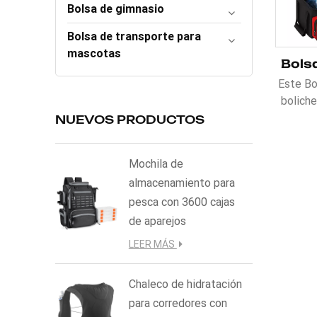
Bolsa de gimnasio
Bolsa de transporte para
mascotas
Este Bo
boliche
muchos 
NUEVOS PRODUCTOS
guarda
ellos 
Mochila de
para z
almacenamiento para
par de
pesca con 3600 cajas
talla 1
puede a
de aparejos
como g
LEER MÁS
toalla
para z
Chaleco de hidratación
bol
para corredores con