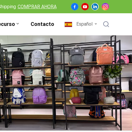
Shipping
COMPRAR AHORA
ecurso
Contacto
Español
English
Français
Deutsch
Español
Nederlands