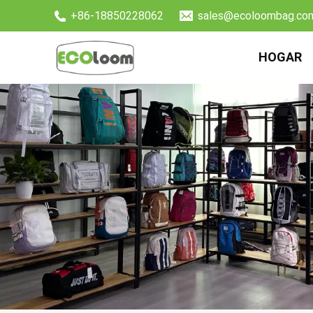
+86-18850228062
sales@ecoloombag.co
HOGAR