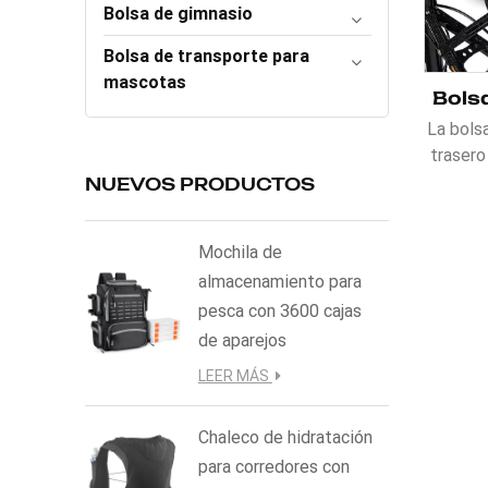
Bolsa de gimnasio
Bolsa de transporte para
mascotas
La bols
trasero
un acc
NUEVOS PRODUCTOS
prác
como
Mochila de
capac
almacenamiento para
bolsillo
pesca con 3600 cajas
malla 
para u
de aparejos
Fabri
LEER MÁS
refl
vis
Chaleco de hidratación
noctur
para corredores con
lo qu