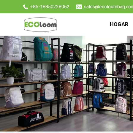
+86-18850228062
sales@ecoloombag.co
HOGAR