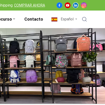
Shipping
COMPRAR AHORA
ecurso
Contacto
Español
English
Français
Deutsch
Español
Nederlands