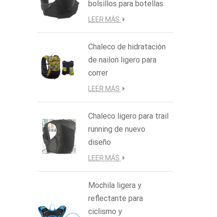
sec
bolsillos para botellas
climátic
LEER MÁS
de ve
corre
Chaleco de hidratación
ajust
de nailon ligero para
correr
LEER MÁS
Chaleco ligero para trail
running de nuevo
diseño
LEER MÁS
Mochila ligera y
reflectante para
ciclismo y