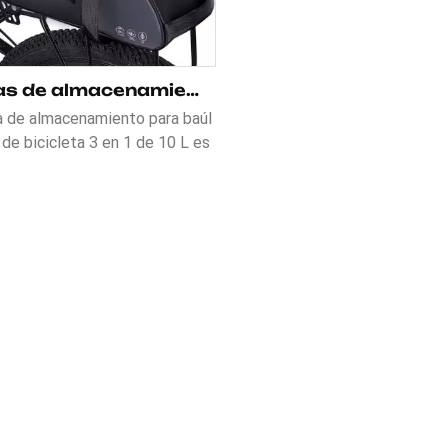
Bolsas de almacenamiento para portaequipajes trasero de bicicleta 3 en 1 de 10 l
a de almacenamiento para baúl
 de bicicleta 3 en 1 de 10 L es
esorio de ciclismo versátil y
tico, diseñado para brindar
didad y seguridad. Con una
idad de 10 litros, incluye un
 de malla superior, una bolsa de
en capas y un bolsillo lateral
n almacenamiento organizado.
cada con material totalmente
ectante, garantiza la máxima
ibilidad durante los viajes
nos. La bolsa es impermeable,
e mantiene tus pertenencias