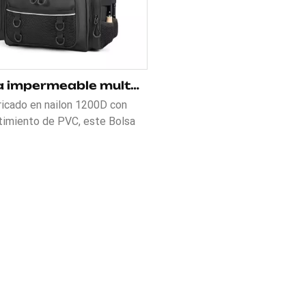
Bolsa impermeable multiusos para cañas de pescar
ricado en nailon 1200D con
timiento de PVC, este Bolsa
able multiusos para cañas de
 Es impenetrable al agua y al
ste. Su cojín de aire suave y
o protege tus cañas, mientras
que el gran espacio de
acenamiento con bolsillos
cializados organiza todo tu
. Con un soporte para caña de
montado lateralmente para un
il acceso, este bolso es el
ro ideal para los pescadores