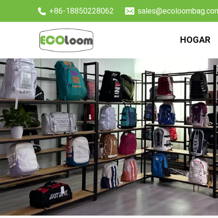
+86-18850228062
sales@ecoloombag.co
HOGAR