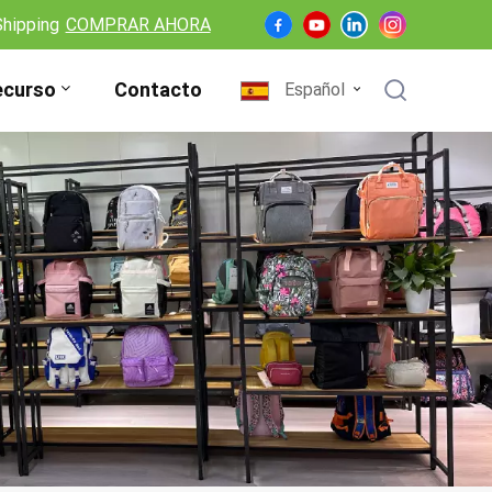
Shipping
COMPRAR AHORA
ecurso
Contacto
Español
English
Français
Deutsch
Español
Nederlands