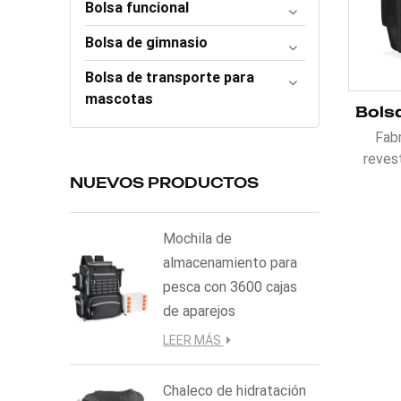
Bolsa funcional
Bolsa de gimnasio
Bolsa de transporte para
mascotas
Fab
reves
imperme
NUEVOS PRODUCTOS
pescar
desga
Mochila de
elástic
almacenamiento para
pesca con 3600 cajas
alm
espe
de aparejos
equipo
LEER MÁS
pescar 
fác
Chaleco de hidratación
compañe