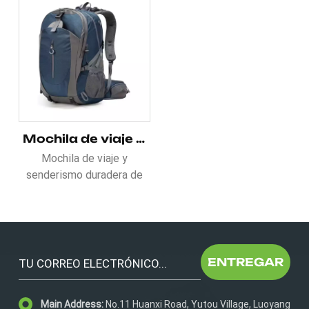
Mochila de viaje y senderismo duradera de 1000D
Mochila de viaje y
senderismo duradera de
1000D – ¡Tu aventura
imprescindible de 1 a 3
días! **Diseñada para
viajes cortos de
supervivencia al aire libre,
ENTREGAR
esta mochila de nailon
1000D combina robustez
Main Address:
No.11 Huanxi Road, Yutou Village, Luoyang
y personalización.