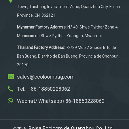
Antiabrasión,
Town, Taishang Investment Zone, Quanzhou City, Fujian
impermeable, con un cojín
Province, CN, 362121
de espalda transpirable,
correas de hombro
Mynamar Factory Address:
N.° 40, Shwe Pyithar Zona 4,
engrosadas y conector
Municipio de Shwe Pyithar, Yoangon, Myanmar
para auriculares para
mayor comodidad. Más de
Thailand Factory Address:
72/89 Moo 2 Subdistrito de
100 compradores
Ban Bueng, Distrito de Ban Bueng, Provincia de Chonburi
internacionales confían en
20170
ella cada año y se
inspecciona
sales@ecoloombag.com
minuciosamente para
Tel.: +86-18850228062
garantizar la máxima
calidad. Personaliza
Wechat/ Whatsapp+86-18850228062
colores y logotipos:
¡prepárate para tu próxima
aventura!
Bolsa Ecoloom de Quanzhou Co., Ltd.
©2026