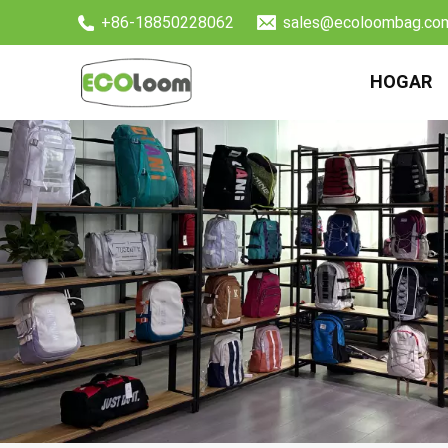
+86-18850228062
sales@ecoloombag.co
HOGAR