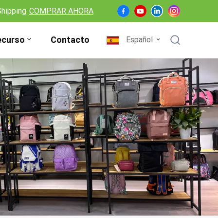
Shipping
COMPRAR AHORA
ecurso
Contacto
Español
English
Français
Deutsch
Español
Nederlands