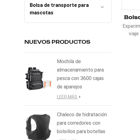
Bolsa de transporte para
mascotas
Experim
viaje
plegab
NUEVOS PRODUCTOS
para vi
nailon 
Mochila de
pro
almacenamiento para
hume
pesca con 3600 cajas
alma
de aparejos
correa
LEER MÁS
impa
Diseña
Chaleco de hidratación
YKK r
para corredores con
Durafl
24 o 
bolsillos para botellas
neces