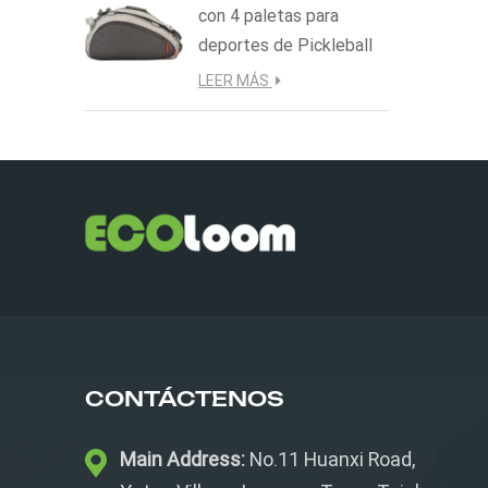
con 4 paletas para
deportes de Pickleball
LEER MÁS
CONTÁCTENOS
Main Address:
No.11 Huanxi Road,