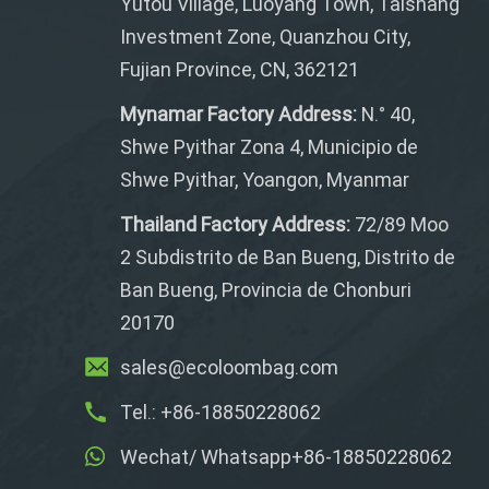
Yutou Village, Luoyang Town, Taishang
Investment Zone, Quanzhou City,
Fujian Province, CN, 362121
Mynamar Factory Address:
N.° 40,
Shwe Pyithar Zona 4, Municipio de
Shwe Pyithar, Yoangon, Myanmar
Thailand Factory Address:
72/89 Moo
2 Subdistrito de Ban Bueng, Distrito de
Ban Bueng, Provincia de Chonburi
20170
sales@ecoloombag.com
Tel.: +86-18850228062
Wechat/ Whatsapp+86-18850228062