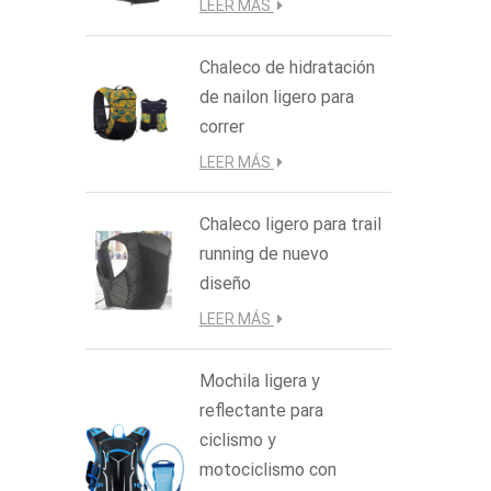
LEER MÁS
pliega 
en el bo
Chaleco de hidratación
versá
de nailon ligero para
correr
LEER MÁS
Chaleco ligero para trail
running de nuevo
diseño
LEER MÁS
Mochila ligera y
reflectante para
ciclismo y
motociclismo con