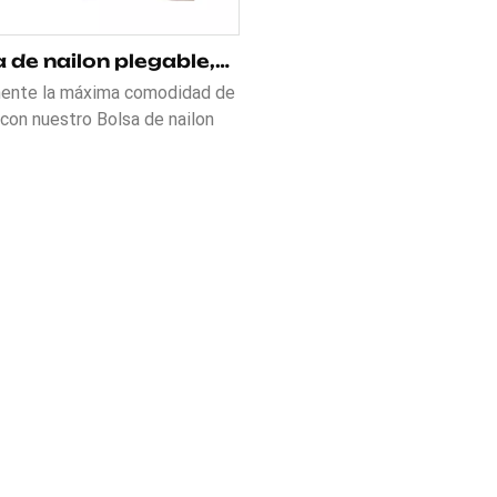
Bolsa de nailon plegable, ultraligera e impermeable para viajes.
ente la máxima comodidad de
 con nuestro Bolsa de nailon
le, ultraligera e impermeable
ajes.. Diseñado con material de
30D resistente al agua para una
tección confiable contra la
dad, cuenta con un bolsillo
lateral expandible para
cenamiento adicional y una
 transpirable que absorbe los
ctos para mayor comodidad.
da para durar, con cremalleras
esistentes al agua y herrajes
ex. Elige entre tamaños de 16,
32 litros para satisfacer tus
idades. Cuando no se usa, se