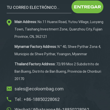
tela resistente, tiene una
ENTREGAR
generosa capacidad de 31
a 40 litros. Perfecto para
Main Address:
No.11 Huanxi Road, Yutou Village, Luoyang
los entusiastas de las
actividades al aire libre, ya
Town, Taishang Investment Zone, Quanzhou City, Fujian
sea que esté cazando,
Province, CN, 362121
caminando o pescando en
océanos, ríos o lagos, este
Mynamar Factory Address:
N.° 40, Shwe Pyithar Zona 4,
bolso es su compañero
Municipio de Shwe Pyithar, Yoangon, Myanmar
confiable. Además,
disfrute de la comodidad
Thailand Factory Address:
72/89 Moo 2 Subdistrito de
de colores y logotipos
Ban Bueng, Distrito de Ban Bueng, Provincia de Chonburi
personalizados, lo que le
20170
permite mostrar su estilo
único y personalizar el
sales@ecoloombag.com
almacenamiento de su
Tel.: +86-18850228062
equipo de pesca.
ARTÍCULOBolsa de
Wechat/ Whatsapp+86-18850228062