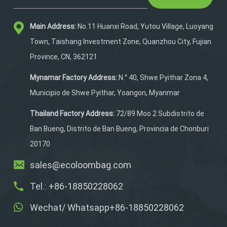
compartimento separado
para zapatos, que puede
Main Address:
No.11 Huanxi Road, Yutou Village, Luoyang
contener un par de
zapatos de bolos de
Town, Taishang Investment Zone, Quanzhou City, Fujian
hasta la talla 16 para
Province, CN, 362121
hombre. El otro bolsillo
puede almacenar
Mynamar Factory Address:
N.° 40, Shwe Pyithar Zona 4,
accesorios de bolos, como
Municipio de Shwe Pyithar, Yoangon, Myanmar
guantes, camisetas de
bolos, toallas, limpiador
Thailand Factory Address:
72/89 Moo 2 Subdistrito de
de bolas, cepillos para
Ban Bueng, Distrito de Ban Bueng, Provincia de Chonburi
zapatos, fundas para
20170
zapatos, bolígrafo y
tobogán adicional.
sales@ecoloombag.com
Tel.: +86-18850228062
Wechat/ Whatsapp+86-18850228062