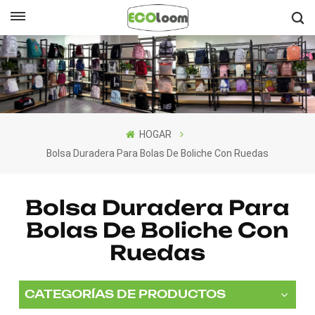
Español
English
Français
HOGAR
Deutsch
Bolsa Duradera Para Bolas De Boliche Con Ruedas
Español
Bolsa Duradera Para
Nederlands
Bolas De Boliche Con
Ruedas
CATEGORÍAS DE PRODUCTOS