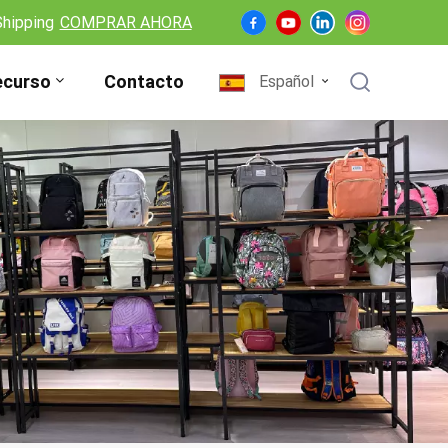
Shipping
COMPRAR AHORA
ecurso
Contacto
Español
English
Français
Deutsch
Español
Nederlands