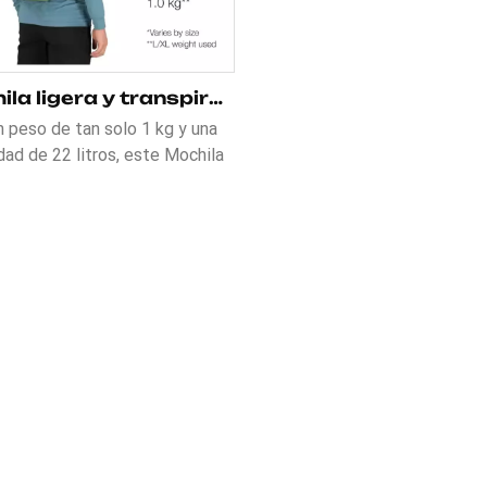
Mochila ligera y transpirable para correr con espalda blanda
 peso de tan solo 1 kg y una
dad de 22 litros, este Mochila
 y transpirable para correr con
a blanda Está hecho a medida
 el movimiento dinámico. El
a de suspensión con espacio
proporciona un ajuste ceñido al
con una envoltura corporal sin
as desde la zona lumbar hasta
rón de cadera, lo que garantiza
bilidad sin restringir su rango
imiento. Ya sea que estés en
rera de trail de larga distancia
na aventura de senderismo de