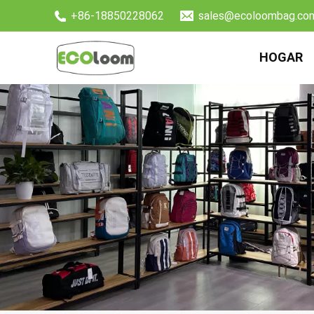
+86-18850228062
sales@ecoloombag.co
HOGAR