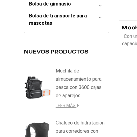
Bolsa de gimnasio
Bolsa de transporte para
mascotas
Con un
capaci
ligera
NUEVOS PRODUCTOS
espald
para
Mochila de
sistem
almacenamiento para
de aire 
pesca con 3600 cajas
cuerpo 
costur
de aparejos
el cintu
LEER MÁS
la esta
de mov
Chaleco de hidratación
una car
para corredores con
o en u