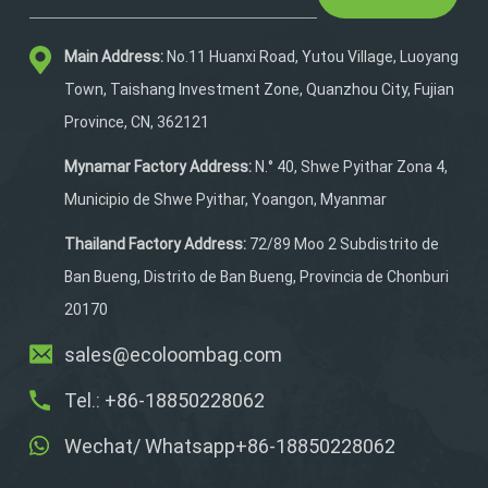
para el maletero.
Satisface las necesidades
Main Address:
No.11 Huanxi Road, Yutou Village, Luoyang
únicas de los jóvenes
conductores,
Town, Taishang Investment Zone, Quanzhou City, Fujian
proporcionando un
Province, CN, 362121
espacio seguro y Una
forma organizada de llevar
Mynamar Factory Address:
N.° 40, Shwe Pyithar Zona 4,
el equipo esencial. El
Municipio de Shwe Pyithar, Yoangon, Myanmar
cuero PU impermeable
garantiza durabilidad al
Thailand Factory Address:
72/89 Moo 2 Subdistrito de
tiempo que ofrece
Ban Bueng, Distrito de Ban Bueng, Provincia de Chonburi
protección. contra los
20170
elementos. La comodidad
no se ha visto
sales@ecoloombag.com
comprometida con la
Tel.: +86-18850228062
inclusión de espuma de
alta densidad en el
Wechat/ Whatsapp+86-18850228062
interior de los
hombros.correas, lo que