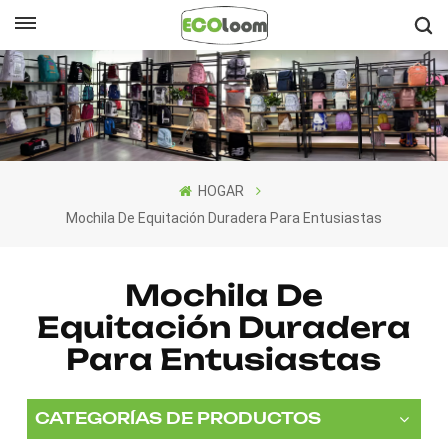
Español
English
Français
HOGAR
Deutsch
Mochila De Equitación Duradera Para Entusiastas
Español
Mochila De
Nederlands
Equitación Duradera
Para Entusiastas
CATEGORÍAS DE PRODUCTOS