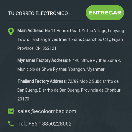
amplios bolsillos laterales
con cremallera te
ENTREGAR
permiten guardar
paraguas, cuadernos y
Main Address:
No.11 Huanxi Road, Yutou Village, Luoyang
más. Un compartimento
específico para zapatos
Town, Taishang Investment Zone, Quanzhou City, Fujian
mantiene el calzado
Province, CN, 362121
separado, mientras que
las cuatro almohadillas
Mynamar Factory Address:
N.° 40, Shwe Pyithar Zona 4,
antideslizantes de
Municipio de Shwe Pyithar, Yoangon, Myanmar
silicona en la parte inferior
aportan estabilidad.
Thailand Factory Address:
72/89 Moo 2 Subdistrito de
Cuélgala fácilmente
Ban Bueng, Distrito de Ban Bueng, Provincia de Chonburi
gracias a su diseño de
20170
gancho superior. Además,
las correas de hombro
sales@ecoloombag.com
acolchadas y el tejido
Tel.: +86-18850228062
impermeable 600D
aumentan su durabilidad.