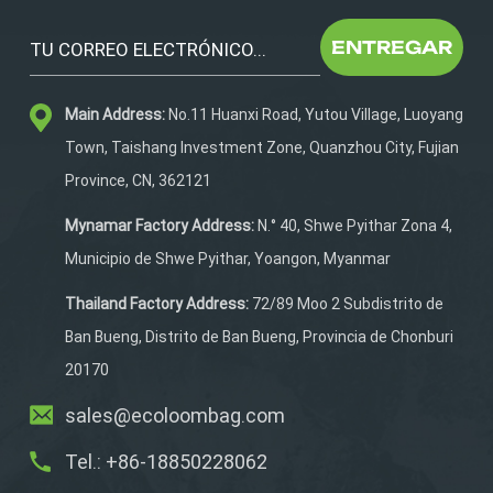
camuflaje.Tiene bolsillos
multifuncionales para
ENTREGAR
accesorios de caza. La
parte trasera tiene un
Main Address:
No.11 Huanxi Road, Yutou Village, Luoyang
acolchado de espuma de
25 mm de espesor que Es
Town, Taishang Investment Zone, Quanzhou City, Fujian
muy cómodo para llevar en
Province, CN, 362121
la espalda durante las
cacerías. Es el equipo
Mynamar Factory Address:
N.° 40, Shwe Pyithar Zona 4,
ideal para aventuras de
Municipio de Shwe Pyithar, Yoangon, Myanmar
caza.
Thailand Factory Address:
72/89 Moo 2 Subdistrito de
Ban Bueng, Distrito de Ban Bueng, Provincia de Chonburi
20170
sales@ecoloombag.com
Tel.: +86-18850228062