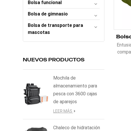
Bolsa funcional
Bolsa de gimnasio
Bolsa de transporte para
mascotas
Entusi
compañ
Bol
NUEVOS PRODUCTOS
personal
Fabr
Mochila de
resis
almacenamiento para
in
pesca con 3600 cajas
com
equipa
de aparejos
de temp
LEER MÁS
protegid
cuent
Chaleco de hidratación
zapato