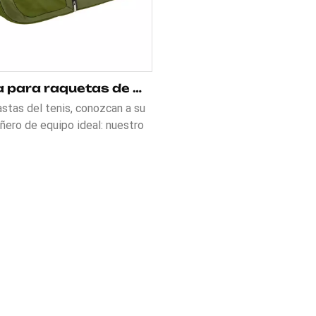
Bolsa para raquetas de tenis personalizable, confiable y de calidad
astas del tenis, conozcan a su
ero de equipo ideal: nuestro
sa para raquetas de tenis
izable, confiable y de calidad!
icada con material Ripstop
tente, ofrece una protección
igualable. Con dos amplios
partimentos, uno de ellos
do con tecnología de control
eratura, tus raquetas estarán
as del calor y el frío. También
a con un compartimento para
s, bolsillos para accesorios y