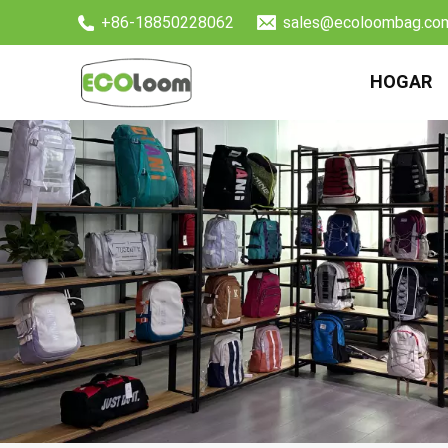
+86-18850228062
sales@ecoloombag.co
HOGAR