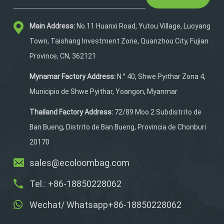
protege tu equipo de las
inclemencias del tiempo.
Main Address:
No.11 Huanxi Road, Yutou Village, Luoyang
Las correas de hombro
reversibles ofrecen
Town, Taishang Investment Zone, Quanzhou City, Fujian
flexibilidad de transporte,
Province, CN, 362121
mientras que sus
múltiples
Mynamar Factory Address:
N.° 40, Shwe Pyithar Zona 4,
compartimentos,
Municipio de Shwe Pyithar, Yoangon, Myanmar
incluyendo un bolsillo
antirrobo oculto,
Thailand Factory Address:
72/89 Moo 2 Subdistrito de
mantienen tus artículos
Ban Bueng, Distrito de Ban Bueng, Provincia de Chonburi
organizados. Un
20170
portabotellas externo te
ofrece mayor comodidad,
sales@ecoloombag.com
y la impresión
Tel.: +86-18850228062
personalizada a color y
con el logotipo la hace
Wechat/ Whatsapp+86-18850228062
única.