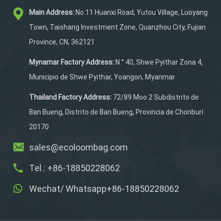
almacenamiento seguro
Main Address:
No.11 Huanxi Road, Yutou Village, Luoyang
para sus elementos
esenciales. Con un cierre
Town, Taishang Investment Zone, Quanzhou City, Fujian
de cordón para mayor
Province, CN, 362121
seguridad, es perfecto
para entrenamientos en el
Mynamar Factory Address:
N.° 40, Shwe Pyithar Zona 4,
gimnasio, escalada en roca
Municipio de Shwe Pyithar, Yoangon, Myanmar
y aventuras al aire libre
como acampar y hacer
Thailand Factory Address:
72/89 Moo 2 Subdistrito de
senderismo. Certificado
Ban Bueng, Distrito de Ban Bueng, Provincia de Chonburi
por SGS, BSCI e
20170
ISO90001, este bolso
cumple con los
sales@ecoloombag.com
estándares
Tel.: +86-18850228062
internacionales de calidad,
brindando confiabilidad y
Wechat/ Whatsapp+86-18850228062
confianza al comprador.