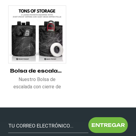
Bolsa de escalada con cierre de cordón
Nuestro Bolsa de
escalada con cierre de
cordón Cuenta con una
carcasa robusta y dos
bolsillos grandes con
cremalleras a prueba de
polvo y tiradores fáciles
ENTREGAR
de agarrar, ofrece un