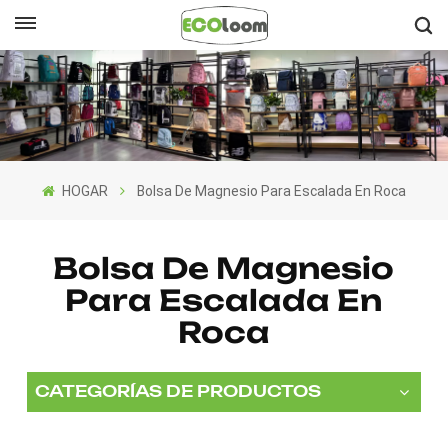
Español
English
Français
HOGAR
Bolsa De Magnesio Para Escalada En Roca
Deutsch
Español
Bolsa De Magnesio
Para Escalada En
Nederlands
Roca
CATEGORÍAS DE PRODUCTOS