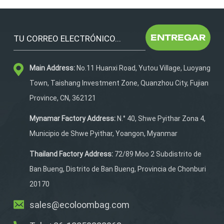
por aerolíneas Está bien
diseñado con tacto suave.
y poliéster 600D duradero.
ENTREGAR
Tiene una ventana
transparente para que el
Main Address:
No.11 Huanxi Road, Yutou Village, Luoyang
gato vea el exterior desde
el interior. La parte
Town, Taishang Investment Zone, Quanzhou City, Fujian
extraíble... La almohadilla
Province, CN, 362121
de vellón en el interior
hace que el gato se sienta
Mynamar Factory Address:
N.° 40, Shwe Pyithar Zona 4,
cómodo dentro. Es un
Municipio de Shwe Pyithar, Yoangon, Myanmar
buen regalo para viajar, ya
que es compatible con
Thailand Factory Address:
72/89 Moo 2 Subdistrito de
aerolíneas.Aprobado.
Ban Bueng, Distrito de Ban Bueng, Provincia de Chonburi
20170
sales@ecoloombag.com