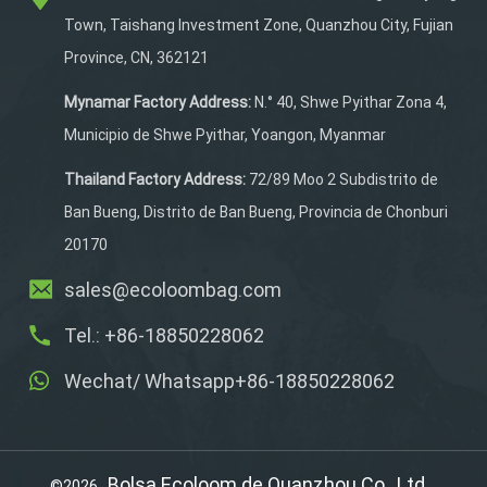
portabotellas de bicicleta
Town, Taishang Investment Zone, Quanzhou City, Fujian
de montaña y carretera
Province, CN, 362121
está hecha de tela Oxford
900D duradera. Con una
Mynamar Factory Address:
N.° 40, Shwe Pyithar Zona 4,
capacidad de 1,5 L en el
Municipio de Shwe Pyithar, Yoangon, Myanmar
compartimento principal,
es perfecta para guardar
Thailand Factory Address:
72/89 Moo 2 Subdistrito de
lo esencial. El bolsillo
Ban Bueng, Distrito de Ban Bueng, Provincia de Chonburi
lateral exterior con cordón
20170
elástico garantiza que tu
botella de agua
sales@ecoloombag.com
permanezca segura.
Tel.: +86-18850228062
Wechat/ Whatsapp+86-18850228062
Bolsa Ecoloom de Quanzhou Co., Ltd.
©2026