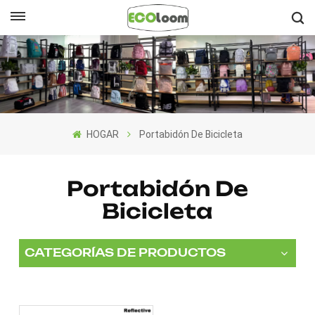
Español
English
Français
HOGAR
Portabidón De Bicicleta
Deutsch
Español
Portabidón De
Bicicleta
Nederlands
CATEGORÍAS DE PRODUCTOS