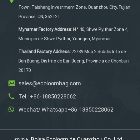
específico para zapatos
Town, Taishang Investment Zone, Quanzhou City, Fujian
mantiene el calzado
Province, CN, 362121
separado, mientras que
las cuatro almohadillas
Mynamar Factory Address:
N.° 40, Shwe Pyithar Zona 4,
antideslizantes de
Municipio de Shwe Pyithar, Yoangon, Myanmar
silicona en la parte inferior
aportan estabilidad.
Thailand Factory Address:
72/89 Moo 2 Subdistrito de
Cuélgala fácilmente
Ban Bueng, Distrito de Ban Bueng, Provincia de Chonburi
gracias a su diseño de
20170
gancho superior. Además,
las correas de hombro
sales@ecoloombag.com
acolchadas y el tejido
Tel.: +86-18850228062
impermeable 600D
aumentan su durabilidad.
Wechat/ Whatsapp+86-18850228062
¡Perfecta para pádel,
tenis o uso diario!
Bolsa Ecoloom de Quanzhou Co., Ltd.
©2026