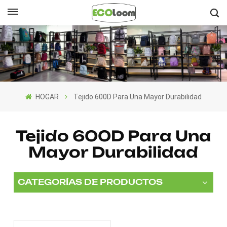
Español
English
Français
HOGAR
Tejido 600D Para Una Mayor Durabilidad
Deutsch
Español
Tejido 600D Para Una
Mayor Durabilidad
Nederlands
CATEGORÍAS DE PRODUCTOS