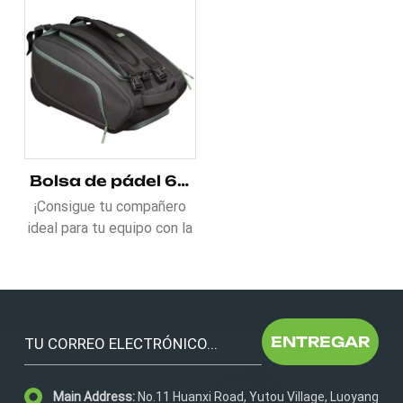
Bolsa de pádel 600D con espacio de almacenamiento versátil
¡Consigue tu compañero
ideal para tu equipo con la
bolsa de pádel 600D con
versátil espacio de
almacenamiento! Dos
amplios bolsillos laterales
con cremallera te
ENTREGAR
permiten guardar
paraguas, cuadernos y
Main Address:
No.11 Huanxi Road, Yutou Village, Luoyang
más. Un compartimento