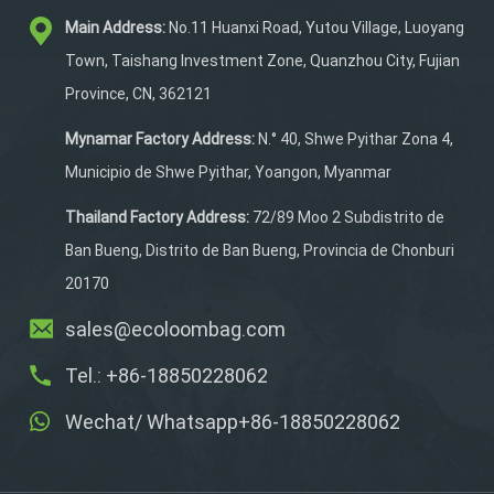
compartimento lateral y
Main Address:
No.11 Huanxi Road, Yutou Village, Luoyang
una banda reflectante
luminosa para mayor
Town, Taishang Investment Zone, Quanzhou City, Fujian
seguridad. También
Province, CN, 362121
incluye un compartimento
especial para guardar
Mynamar Factory Address:
N.° 40, Shwe Pyithar Zona 4,
zapatos. El diseño
Municipio de Shwe Pyithar, Yoangon, Myanmar
transpirable y engrosado
garantiza comodidad y
Thailand Factory Address:
72/89 Moo 2 Subdistrito de
durabilidad. Además,
Ban Bueng, Distrito de Ban Bueng, Provincia de Chonburi
ofrecemos servicios de
20170
personalización completa
y personalizada según el
sales@ecoloombag.com
diseño para satisfacer tus
Tel.: +86-18850228062
preferencias de estilo.
Wechat/ Whatsapp+86-18850228062