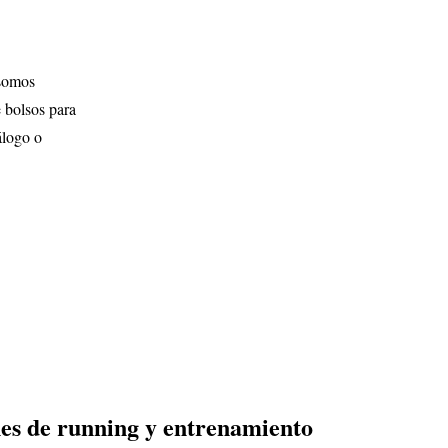
 somos
e bolsos para
álogo o
nes de running y entrenamiento