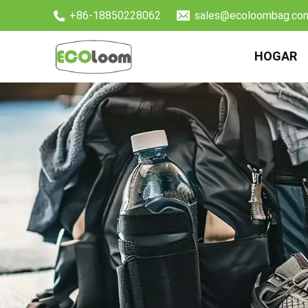
+86-18850228062
sales@ecoloombag.co
HOGAR