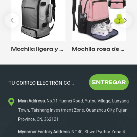
Mochila ligera y multifuncional para lacrosse al aire libre con compartimento para zapatos
Mochila rosa de 35 l para raquetas de tenis
ENTREGAR
Main Address:
No.11 Huanxi Road, Yutou Village, Luoyang
Town, Taishang Investment Zone, Quanzhou City, Fujian
Province, CN, 362121
Mynamar Factory Address:
N.° 40, Shwe Pyithar Zona 4,