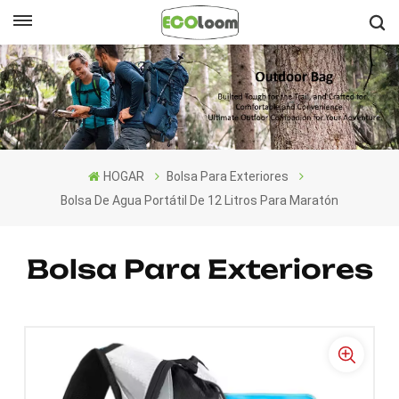
Español
English
Français
HOGAR
Bolsa Para Exteriores
Deutsch
Bolsa De Agua Portátil De 12 Litros Para Maratón
Español
Bolsa Para Exteriores
Nederlands