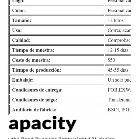
Logo:
Personalizado (i
Color:
Personalizado
Tamaño:
12 litros
Uso:
Correr, acampar,
Calidad:
Comprobación de
Tiempo de muestra:
12-15 días
Costo de muestra:
$50
Tiempo de producción:
45-55 días
Embalaje:
Un solo puesto e
Condiciones de entrega:
FOB,EXW,DDP,
Condiciones de pago:
Transferencia b
Auditoría de fábrica:
BSCI, ISO90001